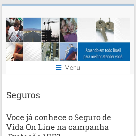
Skip
Nossaseg
to
content
Administração
e
Corretagem
de
Menu
Seguros
Ltda.
Seguros
Voce já conhece o Seguro de
Vida On Line na campanha