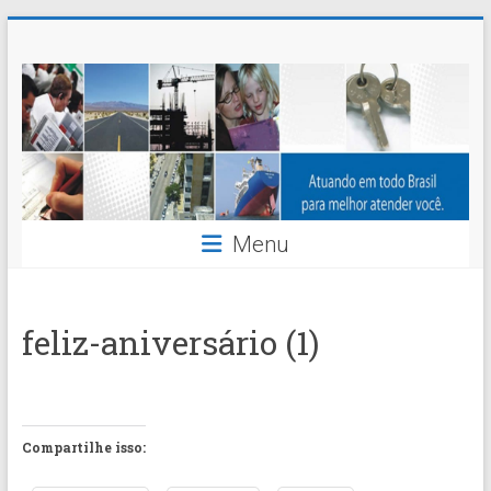
Skip
Nossaseg
to
content
Administração
e
Corretagem
de
Menu
Seguros
Ltda.
feliz-aniversário (1)
Compartilhe isso: