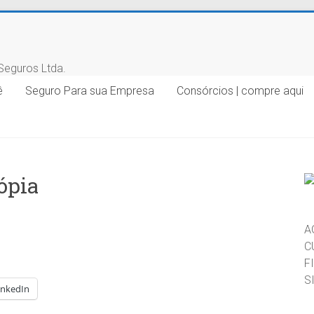
ê
Seguro Para sua Empresa
Consórcios | compre aqui
ópia
A
C
F
S
inkedIn