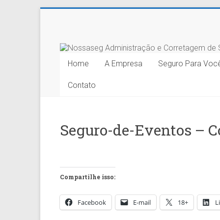
Skip
to
Nossaseg
content
Administração
Home
A Empresa
Seguro Para Voc
e
Contato
Corretagem
de
Seguro-de-Eventos – C
Seguros
Ltda.
Compartilhe isso:
Facebook
E-mail
18+
L