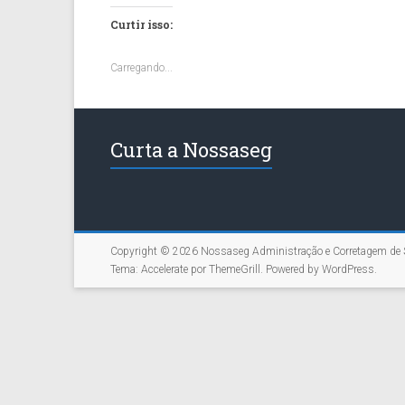
Curtir isso:
Carregando...
Curta a Nossaseg
Copyright © 2026
Nossaseg Administração e Corretagem de 
Tema:
Accelerate
por ThemeGrill. Powered by
WordPress
.