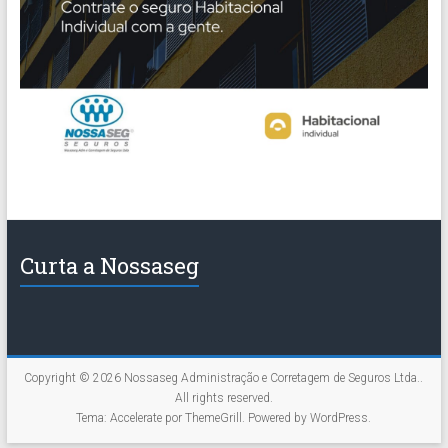
Curta a Nossaseg
Copyright © 2026
Nossaseg Administração e Corretagem de Seguros Ltda.
.
All rights reserved.
Tema:
Accelerate
por ThemeGrill. Powered by
WordPress
.