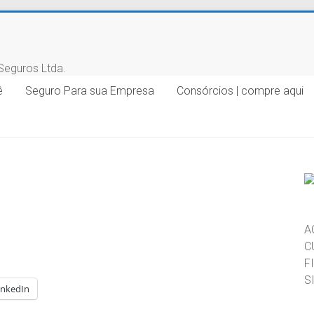
ê
Seguro Para sua Empresa
Consórcios | compre aqui
A
C
F
S
inkedIn