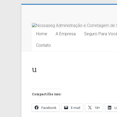
Skip
to
Nossaseg
content
Administração
Home
A Empresa
Seguro Para Voc
e
Contato
Corretagem
de
u
Seguros
Ltda.
Compartilhe isso:
Facebook
E-mail
18+
L