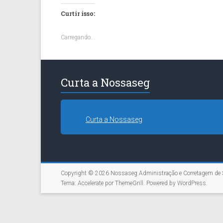
Curtir isso:
Carregando...
Curta a Nossaseg
Curta a Nossaseg
Copyright © 2026
Nossaseg Administração e Corretagem de 
Tema:
Accelerate
por ThemeGrill. Powered by
WordPress
.