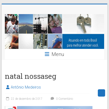
Skip
Nossaseg
to
content
Administração
e
Corretagem
de
Menu
Seguros
Ltda.
natal nossaseg
Antônio Medeiros
22 de dezembro de 2017
0 Comentário