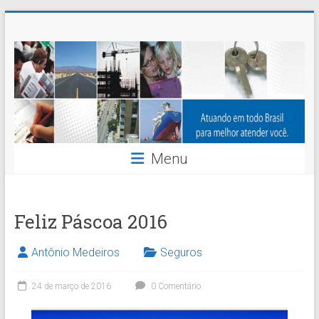
Skip
Nossaseg
to
content
Administração
e
Corretagem
de
Menu
Seguros
Ltda.
Feliz Páscoa 2016
Antônio Medeiros
Seguros
24 de março de 2016
0 Comentário