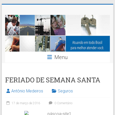
Skip
Nossaseg
to
content
Administração
e
Corretagem
de
Menu
Seguros
Ltda.
FERIADO DE SEMANA SANTA
Antônio Medeiros
Seguros
17 de março de 2016
0 Comentário