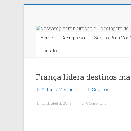
Skip
to
Nossaseg
content
Administração
Home
A Empresa
Seguro Para Voc
e
Contato
Corretagem
de
Seguros
França lidera destinos ma
Ltda.
Antônio Medeiros
Seguros
22 de abril de 2015
0 Comentário