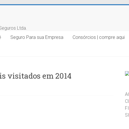
ê
Seguro Para sua Empresa
Consórcios | compre aqui
is visitados em 2014
A
C
F
S