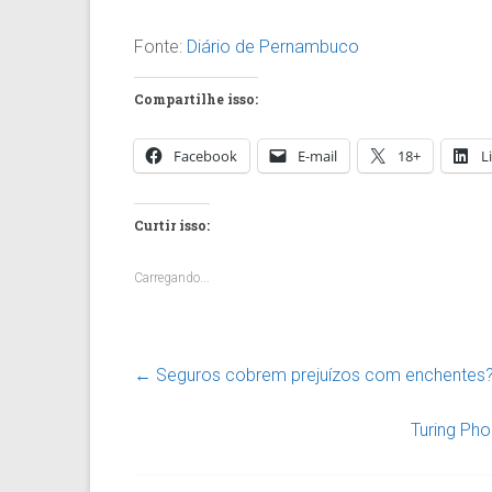
Fonte:
Diário de Pernambuco
Compartilhe isso:
Facebook
E-mail
18+
L
Curtir isso:
Carregando...
←
Seguros cobrem prejuízos com enchentes
Turing Ph