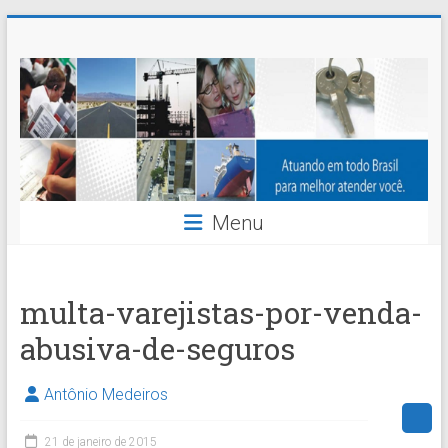
Skip
Nossaseg
to
content
Administração
e
Corretagem
de
Menu
Seguros
Ltda.
multa-varejistas-por-venda-
abusiva-de-seguros
Antônio Medeiros
21 de janeiro de 2015