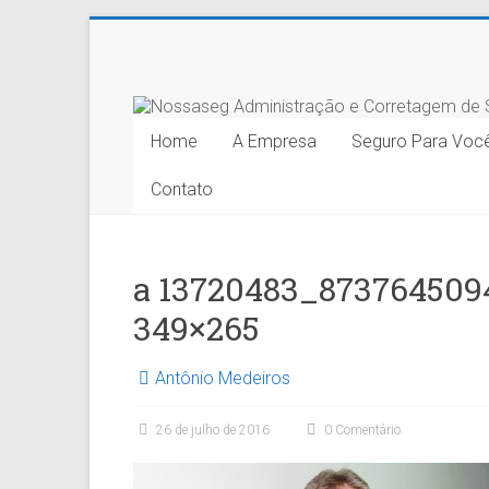
Skip
to
Nossaseg
content
Administração
Home
A Empresa
Seguro Para Voc
e
Contato
Corretagem
de
a 13720483_873764509
Seguros
349×265
Ltda.
Antônio Medeiros
26 de julho de 2016
0 Comentário