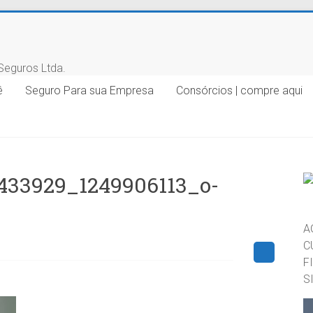
ê
Seguro Para sua Empresa
Consórcios | compre aqui
433929_1249906113_o-
A
C
F
S