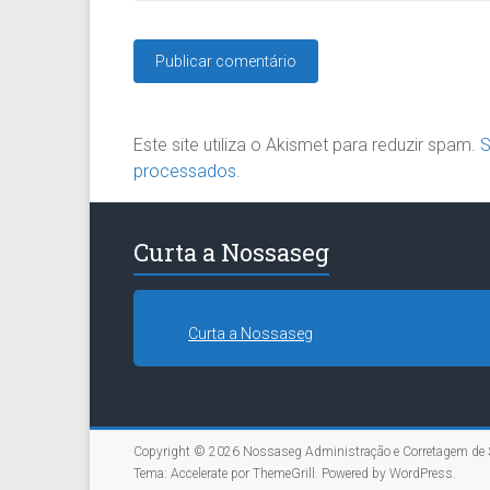
Este site utiliza o Akismet para reduzir spam.
S
processados
.
Curta a Nossaseg
Curta a Nossaseg
Copyright © 2026
Nossaseg Administração e Corretagem de 
Tema:
Accelerate
por ThemeGrill. Powered by
WordPress
.