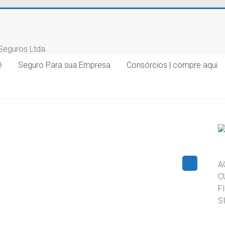
ê
Seguro Para sua Empresa
Consórcios | compre aqui
A
C
F
S