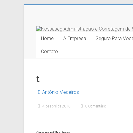
Skip
to
Nossaseg
content
Administração
Home
A Empresa
Seguro Para Voc
e
Contato
Corretagem
de
t
Seguros
Ltda.
Antônio Medeiros
4 de abril de 2016
0 Comentário
Compartilhe isso: