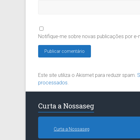
Notifique-me sobre novas publicações por e-m
Este site utiliza o Akismet para reduzir spam.
S
processados
.
Curta a Nossaseg
Curta a Nossaseg