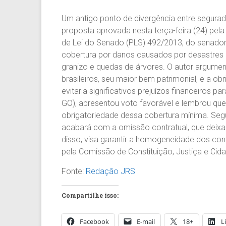
Um antigo ponto de divergência entre segura
proposta aprovada nesta terça-feira (24) pe
de Lei do Senado (PLS) 492/2013, do senador
cobertura por danos causados por desastres 
granizo e quedas de árvores. O autor argumen
brasileiros, seu maior bem patrimonial, e a o
evitaria significativos prejuízos financeiros p
GO), apresentou voto favorável e lembrou que
obrigatoriedade dessa cobertura mínima. Segun
acabará com a omissão contratual, que deixa
disso, visa garantir a homogeneidade dos con
pela Comissão de Constituição, Justiça e Cida
Fonte:
Redação JRS
Compartilhe isso:
Facebook
E-mail
18+
L