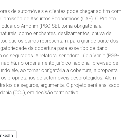
doras de automóveis e clientes pode chegar ao fim com
la Comissão de Assuntos Econômicos (CAE). O Projeto
 Eduardo Amorim (PSC-SE), torna obrigatória a
naturais, como enchentes, deslizamentos, chuva de
tou que os carros representam, para grande parte dos
brigatoriedade da cobertura para esse tipo de dano
ara os segurados. A relatora, senadora Lúcia Vânia (PSB-
 não há, no ordenamento jurídico nacional, previsão de
do ele, ao tornar obrigatória a cobertura, a proposta
 os proprietários de automóveis desprotegidos. Além
tratos de seguros, argumenta. O projeto será analisado
dania (CCJ), em decisão terminativa.
inkedIn