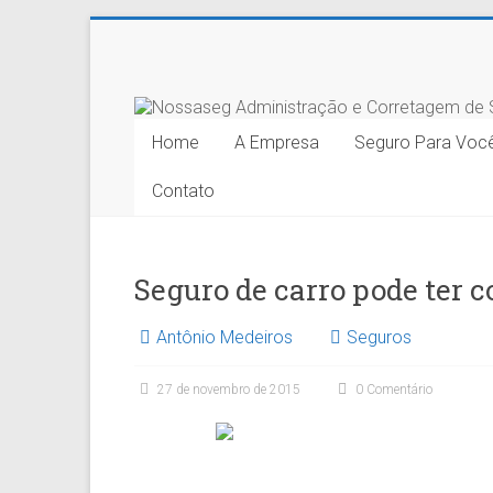
Skip
to
Nossaseg
content
Administração
Home
A Empresa
Seguro Para Voc
e
Contato
Corretagem
de
Seguros
Seguro de carro pode ter c
Ltda.
Antônio Medeiros
Seguros
27 de novembro de 2015
0 Comentário