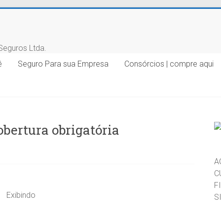
ê
Seguro Para sua Empresa
Consórcios | compre aqui
obertura obrigatória
A
C
F
S