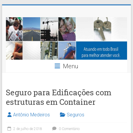
Skip
Nossaseg
to
content
Administração
e
Corretagem
de
Menu
Seguros
Ltda.
Seguro para Edificações com
estruturas em Container
Antônio Medeiros
Seguros
2 de julho de 2018
0 Comentário