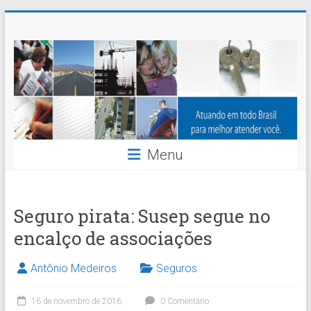
Skip
Nossaseg
to
content
Administração
e
Corretagem
de
Menu
Seguros
Ltda.
Seguro pirata: Susep segue no
encalço de associações
Antônio Medeiros
Seguros
16 de novembro de 2016
0 Comentário