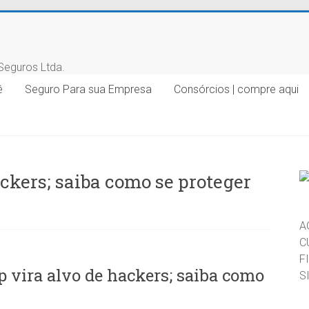
ê
Seguro Para sua Empresa
Consórcios | compre aqui
kers; saiba como se proteger
A
C
F
vira alvo de hackers; saiba como
S