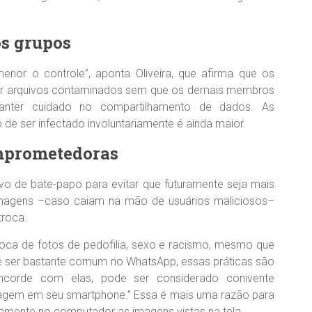
os grupos
or o controle”, aponta Oliveira, que afirma que os
er arquivos contaminados sem que os demais membros
anter cuidado no compartilhamento de dados. As
de ser infectado involuntariamente é ainda maior.
omprometedoras
tivo de bate-papo para evitar que futuramente seja mais
imagens –caso caiam na mão de usuários maliciosos–
roca.
oca de fotos de pedofilia, sexo e racismo, mesmo que
e ser bastante comum no WhatsApp, essas práticas são
ncorde com elas, pode ser considerado conivente
agem em seu smartphone.” Essa é mais uma razão para
camente no computador as imagens vistas na tela.