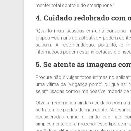
manter total controle do smartphone.”
4. Cuidado redobrado com 
“Quanto mais pessoas em uma conversa, men
grupos –comuns no aplicativo– podem cont
saibam. A recomendação, portanto, é m
informações podem estar infectadas e o risco 
5. Se atente às imagens c
Procure não divulgar fotos íntimas no aplica
uma vítima da “vingança pornô” ou que as 
sejam usadas como uma possível moeda de t
Oliveira recomenda ainda o cuidado com a tr
se tratem de piadas de mau gosto. “Apesar d
consideradas crime e, ainda que não co
simplesmente por armazenar esse tipo de im
você desabilitar a opção que salva automati