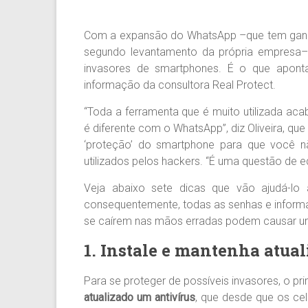
Com a expansão do WhatsApp –que tem ganh
segundo levantamento da própria empresa–, 
invasores de smartphones. É o que aponta
informação da consultora Real Protect.
“Toda a ferramenta que é muito utilizada ac
é diferente com o WhatsApp”, diz Oliveira, qu
‘proteção’ do smartphone para que você n
utilizados pelos hackers. “É uma questão de ed
Veja abaixo sete dicas que vão ajudá-lo
consequentemente, todas as senhas e inform
se caírem nas mãos erradas podem causar um
1. Instale e mantenha atua
Para se proteger de possíveis invasores, o pr
atualizado um antivírus
, que desde que os ce