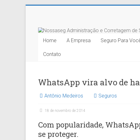
Skip
to
Nossaseg
content
Administração
Home
A Empresa
Seguro Para Voc
e
Contato
Corretagem
de
Seguros
WhatsApp vira alvo de hac
Ltda.
Antônio Medeiros
Seguros
18 de novembro de 2014
Com popularidade, WhatsApp 
se proteger.