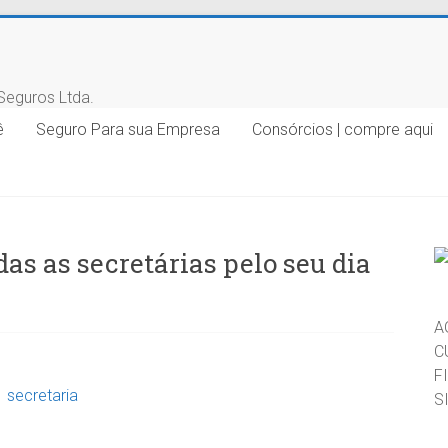
ê
Seguro Para sua Empresa
Consórcios | compre aqui
as as secretárias pelo seu dia
A
C
F
S