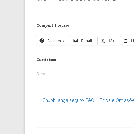
Compartilhe isso:
Facebook
E-mail
18+
L
Curtir isso:
Carregando...
←
Chubb lança seguro E&O – Erros e Omissões