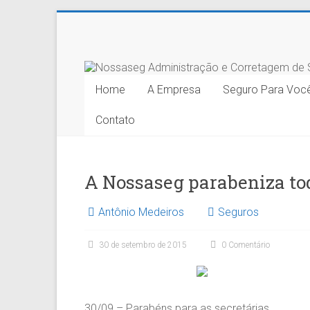
Skip
to
Nossaseg
content
Administração
Home
A Empresa
Seguro Para Voc
e
Contato
Corretagem
de
Seguros
A Nossaseg parabeniza tod
Ltda.
Antônio Medeiros
Seguros
30 de setembro de 2015
0 Comentário
30/09 – Parabéns para as secretárias.