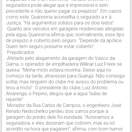
seguradora pode alegar que é imprevisível e sem
precedente e não querer pagar os prejuízos”. Em casos
como este, Quaresma aconselha o segurado a ir à
Justiça. “Há argumentos sólidos para os dois lados”.
Quanto aos veículos em garagens residenciais atingidas
pela água, Quaresma afirma que, normalmente, esse tipo
de prejuízo é coberto pelo seguro. “Depende da apólice.
Quem tem seguro presume estar coberto”.
Prejudicados
Afetado pelo alagamento da garagem do Vasco da
Gama, o operador de empilhadeira Willinar Luiz Freire se
queixa. “Minha moto estava novinha. Deixei aqui no
começo da tarde, atravessei para Guarujá. Não consegui
voltar, mas ninguém do clube me avisou do problema ou
tirou a moto”. O presidente do clube, Luiz Antonio
Alvarenga, o Pepino, alegou que a água “subiu de
repente”.
Morador da Rua Carlos de Campos, o engenheiro José
Renato Nedochetko perdeu dois carros porque a
garagem do prédio dele foi inundada. “Acionamos a
seguradora, e eles disseram que cobrem, mas eu só
acredito na hora que pagarem”, afirma, com bom humor.