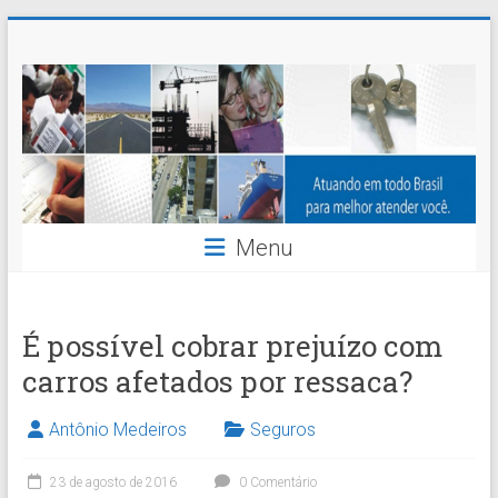
Skip
Nossaseg
to
content
Administração
e
Corretagem
de
Menu
Seguros
Ltda.
É possível cobrar prejuízo com
carros afetados por ressaca?
Antônio Medeiros
Seguros
23 de agosto de 2016
0 Comentário