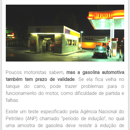
Poucos motoristas sabem,
mas a gasolina automotiva
também tem prazo de validade
. Se ela fica velha no
tanque do carro, pode trazer problemas para o
funcionamento do motor, como dificuldade de partida e
falhas.
Existe um teste especificado pela Agência Nacional do
Petróleo (ANP) chamado “período de indução”, no qual
uma amostra de gasolina deve resistir à indução de