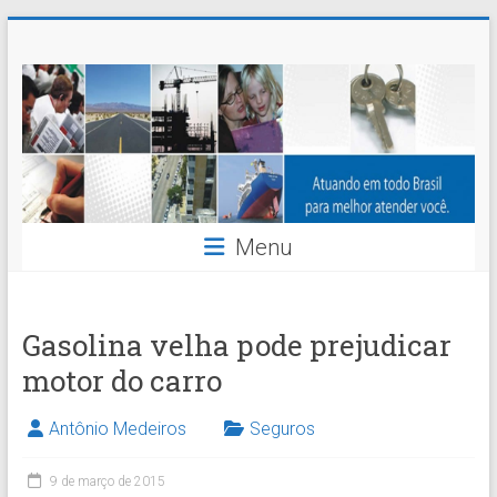
Skip
Nossaseg
to
content
Administração
e
Corretagem
de
Menu
Seguros
Ltda.
Gasolina velha pode prejudicar
motor do carro
Antônio Medeiros
Seguros
9 de março de 2015