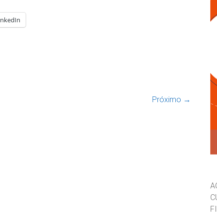
inkedIn
Próximo →
A
C
F