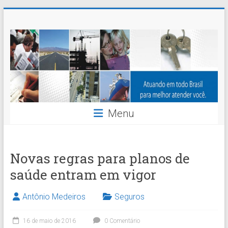
Skip
Nossaseg
to
content
Administração
e
Corretagem
de
Menu
Seguros
Ltda.
Novas regras para planos de
saúde entram em vigor
Antônio Medeiros
Seguros
16 de maio de 2016
0 Comentário