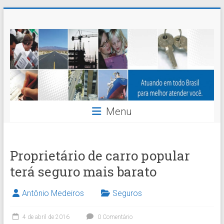
Skip
Nossaseg
to
content
Administração
e
Corretagem
de
Menu
Seguros
Ltda.
Proprietário de carro popular
terá seguro mais barato
Antônio Medeiros
Seguros
4 de abril de 2016
0 Comentário